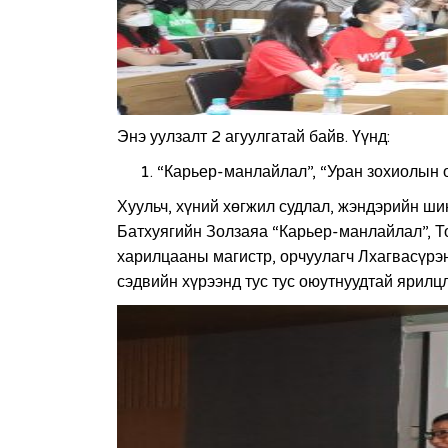
Энэ уулзалт 2 агуулгатай байв. Үүнд:
“Карьер-манлайлал”, “Уран зохиолын о
Хуульч, хүний хөгжил судлал, жэндэрийн ш
Батхуягийн Золзаяа “Карьер-манлайлал”, 
харилцааны магистр, орчуулагч Лхагвасүрэн
сэдвийн хүрээнд тус тус оюутнуудтай ярилц