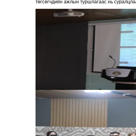
төгсөгчдийн ажлын туршлагаас нь суралцла