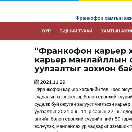
Франкофон хамтын ажи
НҮҮР
БИДНИЙ ТУХАЙ
ХАМТЫН АЖИ
“Франкофон карьер хөг
карьер манлайллын су
уулзалтыг зохион ба
2021.11.29
“Франкофон карьер хөгжлийн төв”-өөс оюут
судлалын мэргэжлээр болон ерөнхий суурий
судалж буй оюутан залууст чиглэсэн карьер
уулзалтыг 2021 оны 11-р сарын 27-ны өдөр
ангийн болон ерөнхий суурийн нийт 50 гар
эхлүүлэх, манлайлах ур чадварыг эзэмших 