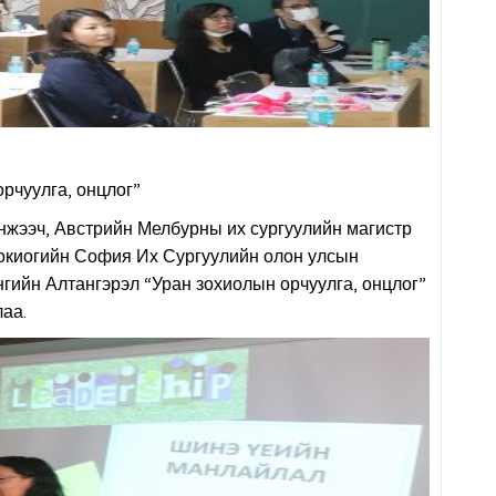
рчуулга, онцлог”
инжээч, Австрийн Мелбурны их сургуулийн магистр
Токиогийн София Их Сургуулийн олон улсын
гийн Алтангэрэл “Уран зохиолын орчуулга, онцлог”
лаа.