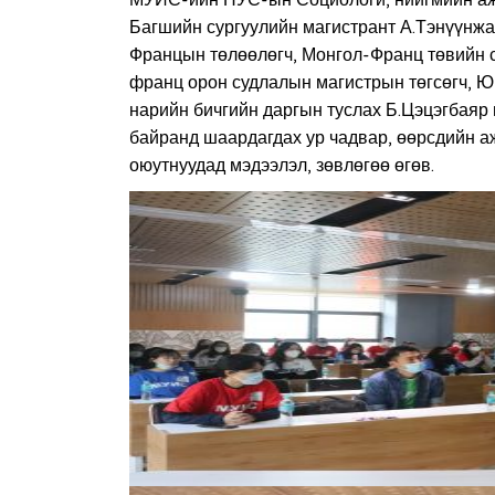
МУИС-ийн НУС-ын Социологи, нийгмийн аж
Багшийн сургуулийн магистрант А.Тэнүүнж
Францын төлөөлөгч, Монгол-Франц төвийн 
франц орон судлалын магистрын төгсөгч,
нарийн бичгийн даргын туслах Б.Цэцэгбаяр
байранд шаардагдах ур чадвар, өөрсдийн а
оюутнуудад мэдээлэл, зөвлөгөө өгөв.