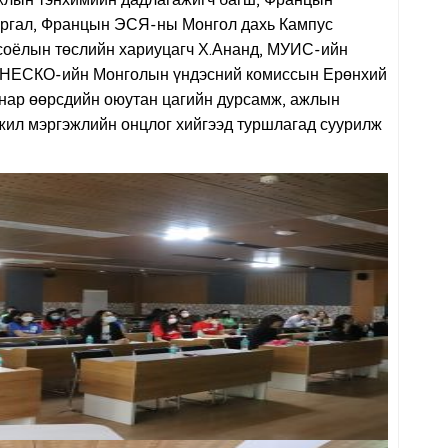
лын тэнхимийн дадлагажигч багш, Францын
аргал, Францын ЭСЯ-ны Монгол дахь Кампус
соёлын төслийн хариуцагч Х.Ананд, МУИС-ийн
 ЮНЕСКО-ийн Монголын үндэсний комиссын Ерөнхий
 нар өөрсдийн оюутан цагийн дурсамж, ажлын
жил мэргэжлийн онцлог хийгээд туршлагад суурилж