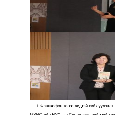
Франкофон төгсөгчидтэй хийх уулзалт