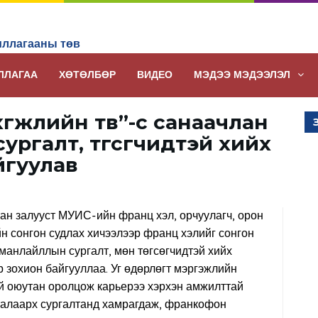
ллагааны төв
ЛЛАГАА
ХӨТӨЛБӨР
ВИДЕО
МЭДЭЭ МЭДЭЭЛЭЛ
жлийн төв”-өөс санаачлан
ргалт, төгсөгчидтэй хийх
йгуулав
ан залууст МУИС-ийн франц хэл, орчуулагч, орон
н сонгон судлах хичээлээр франц хэлийг сонгон
 манлайллын сургалт, мөн төгсөгчидтэй хийх
 зохион байгууллаа. Уг өдөрлөгт мэргэжлийн
уй оюутан оролцож карьерээ хэрхэн амжилттай
талаарх сургалтанд хамрагдаж, франкофон